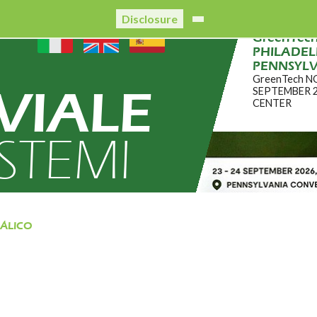
Disclosure
GreenTec
PHILADELP
PENNSYL
GreenTech N
VIALE
SEPTEMBER 
CENTER
ISTEMI
TÁLICO