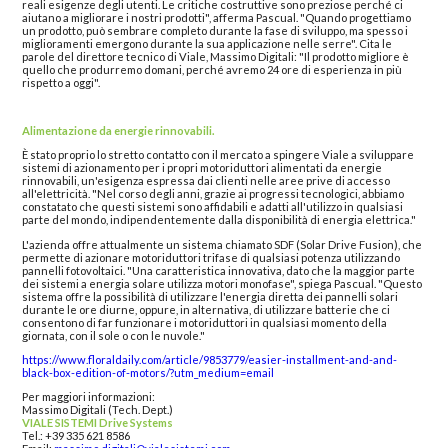
reali esigenze degli utenti. Le critiche costruttive sono preziose perché ci
aiutano a migliorare i nostri prodotti", afferma Pascual. "Quando progettiamo
un prodotto, può sembrare completo durante la fase di sviluppo, ma spesso i
miglioramenti emergono durante la sua applicazione nelle serre". Cita le
parole del direttore tecnico di Viale, Massimo Digitali: "Il prodotto migliore è
quello che produrremo domani, perché avremo 24 ore di esperienza in più
rispetto a oggi".
Alimentazione da energie rinnovabili.
È stato proprio lo stretto contatto con il mercato a spingere Viale a sviluppare
sistemi di azionamento per i propri motoriduttori alimentati da energie
rinnovabili, un'esigenza espressa dai clienti nelle aree prive di accesso
all'elettricità. "Nel corso degli anni, grazie ai progressi tecnologici, abbiamo
constatato che questi sistemi sono affidabili e adatti all'utilizzo in qualsiasi
parte del mondo, indipendentemente dalla disponibilità di energia elettrica."
L'azienda offre attualmente un sistema chiamato SDF (Solar Drive Fusion), che
permette di azionare motoriduttori trifase di qualsiasi potenza utilizzando
pannelli fotovoltaici. "Una caratteristica innovativa, dato che la maggior parte
dei sistemi a energia solare utilizza motori monofase", spiega Pascual. "Questo
sistema offre la possibilità di utilizzare l'energia diretta dei pannelli solari
durante le ore diurne, oppure, in alternativa, di utilizzare batterie che ci
consentono di far funzionare i motoriduttori in qualsiasi momento della
giornata, con il sole o con le nuvole."
https://www.floraldaily.com/article/9853779/easier-installment-and-and-
black-box-edition-of-motors/?utm_medium=email
Per maggiori informazioni:
Massimo Digitali (Tech. Dept.)
VIALE SISTEMI Drive Systems
Tel.: +39 335 621 8586