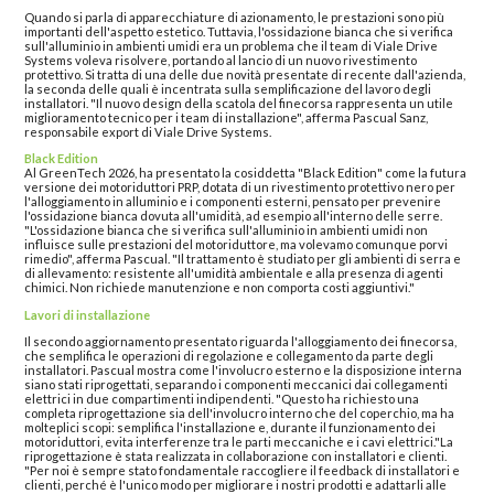
Quando si parla di apparecchiature di azionamento, le prestazioni sono più
importanti dell'aspetto estetico. Tuttavia, l'ossidazione bianca che si verifica
sull'alluminio in ambienti umidi era un problema che il team di Viale Drive
Systems voleva risolvere, portando al lancio di un nuovo rivestimento
protettivo. Si tratta di una delle due novità presentate di recente dall'azienda,
la seconda delle quali è incentrata sulla semplificazione del lavoro degli
installatori. "Il nuovo design della scatola del finecorsa rappresenta un utile
miglioramento tecnico per i team di installazione", afferma Pascual Sanz,
responsabile export di Viale Drive Systems.
Black Edition
Al GreenTech 2026, ha presentato la cosiddetta "Black Edition" come la futura
versione dei motoriduttori PRP, dotata di un rivestimento protettivo nero per
l'alloggiamento in alluminio e i componenti esterni, pensato per prevenire
l'ossidazione bianca dovuta all'umidità, ad esempio all'interno delle serre.
"L'ossidazione bianca che si verifica sull'alluminio in ambienti umidi non
influisce sulle prestazioni del motoriduttore, ma volevamo comunque porvi
rimedio", afferma Pascual. "Il trattamento è studiato per gli ambienti di serra e
di allevamento: resistente all'umidità ambientale e alla presenza di agenti
chimici. Non richiede manutenzione e non comporta costi aggiuntivi."
Lavori di installazione
Il secondo aggiornamento presentato riguarda l'alloggiamento dei finecorsa,
che semplifica le operazioni di regolazione e collegamento da parte degli
installatori. Pascual mostra come l'involucro esterno e la disposizione interna
siano stati riprogettati, separando i componenti meccanici dai collegamenti
elettrici in due compartimenti indipendenti. "Questo ha richiesto una
completa riprogettazione sia dell'involucro interno che del coperchio, ma ha
molteplici scopi: semplifica l'installazione e, durante il funzionamento dei
motoriduttori, evita interferenze tra le parti meccaniche e i cavi elettrici."La
riprogettazione è stata realizzata in collaborazione con installatori e clienti.
"Per noi è sempre stato fondamentale raccogliere il feedback di installatori e
clienti, perché è l'unico modo per migliorare i nostri prodotti e adattarli alle