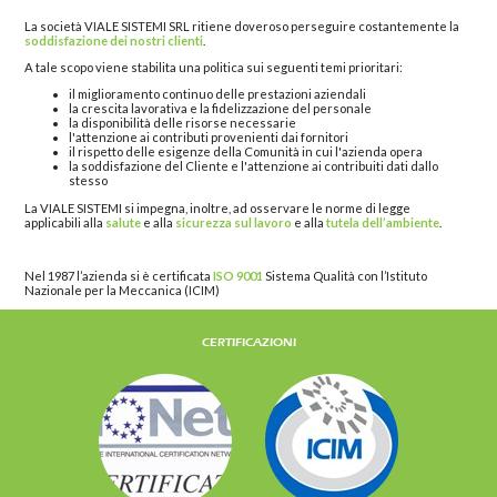
La società VIALE SISTEMI SRL ritiene doveroso perseguire costantemente la
soddisfazione dei nostri clienti
.
A tale scopo viene stabilita una politica sui seguenti temi prioritari:
il miglioramento continuo delle prestazioni aziendali
la crescita lavorativa e la fidelizzazione del personale
la disponibilità delle risorse necessarie
l'attenzione ai contributi provenienti dai fornitori
il rispetto delle esigenze della Comunità in cui l'azienda opera
la soddisfazione del Cliente e l'attenzione ai contribuiti dati dallo
stesso
La VIALE SISTEMI si impegna, inoltre, ad osservare le norme di legge
applicabili
alla
salute
e alla
sicurezza sul lavoro
e alla
tutela dell’ambiente
.
Nel 1987 l’azienda si è certificata
ISO 9001
Sistema Qualità con l’Istituto
Nazionale per la Meccanica (ICIM)
CERTIFICAZIONI