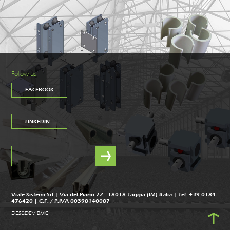
Follow us
FACEBOOK
LINKEDIN
Viale Sistemi Srl | Via del Piano 72 - 18018 Taggia (IM) Italia | Tel. +39 0184
476420 | C.F. / P.IVA 00398140087
DES&DEV BMC