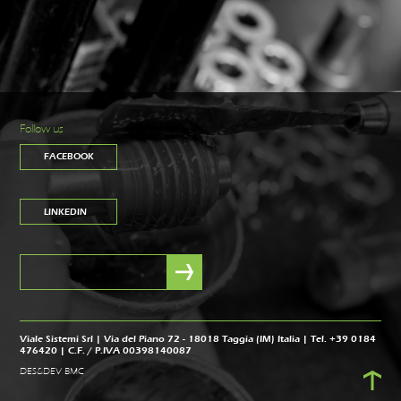
Follow us
FACEBOOK
LINKEDIN
Viale Sistemi Srl | Via del Piano 72 - 18018 Taggia (IM) Italia | Tel. +39 0184
476420 | C.F. / P.IVA 00398140087
DES&DEV BMC