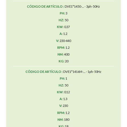
DVE1*1450-.... - 3ph-50Hz
3
50
0.37
1.2
230-440
1.2
400
20
DVE1*1416M-.... - 1ph-50Hz
1
50
0.12
1.3
230
1.2
180
18