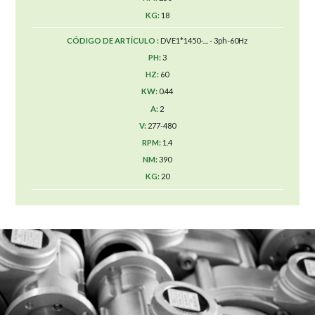
18
DVE1*1450-.... - 3ph-60Hz
3
60
0.44
2
277-480
1.4
390
20