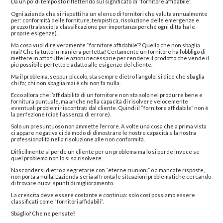
Da un po' di tempo sto riflettendo sul significato di “fornitore affidabile”.
Ogni azienda che si rispetti ha un elenco di fornitori che valuta annualmente
per: conformità delle forniture, tempistica, risoluzione delle emergenze e
prezzo (tralascio la classificazione per importanza perché ogni ditta ha le
proprie esigenze).
Ma cosa vuol dire veramente “fornitore affidabile”? Quello che non sbaglia
mai? Che fa tutto in maniera perfetta? Certamente un fornitore ha l’obbligo di
mettere in atto tutte le azioni necessarie per rendere il prodotto che vende il
più possibile perfetto e adatto alle esigenze del cliente.
Ma il problema, seppur piccolo, sta sempre dietro l’angolo: si dice che sbaglia
chi fa; chi non sbaglia mai è chi non fa nulla.
Ecco allora che l’affidabilità di un fornitore non sta solo nel produrre bene e
fornitura puntuale, ma anche nella capacità di risolvere velocemente
eventuali problemi riscontrati dal cliente. Quindi il “fornitore affidabile” non è
la perfezione (cioè l’assenza di errore).
Solo un presuntuoso non ammette l’errore. A volte una cosa che a prima vista
ci appare negativa ci dà modo di dimostrare le nostre capacità e la nostra
professionalità nella risoluzione alle non conformità.
Difficilmente si perde un cliente per un problema ma lo si perde invece se
quel problema non lo si sa risolvere.
Nascondersi dietro a segretarie con “eterne riunioni” o a mancate risposte,
non porta a nulla. L’azienda seria affronta le situazioni problematiche cercando
di trovare nuovi spunti di miglioramento.
La crescita deve essere costante e continua: solo così possiamo essere
classificati come “fornitori affidabili”.
Sbaglio? Che ne pensate?