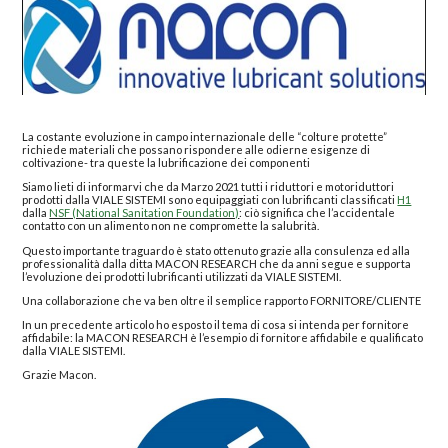
La costante evoluzione in campo internazionale delle “colture protette”
richiede materiali che possano rispondere alle odierne esigenze di
coltivazione- tra queste la lubrificazione dei componenti
Siamo lieti di informarvi che da Marzo 2021 tutti i riduttori e motoriduttori
prodotti dalla VIALE SISTEMI sono equipaggiati con lubrificanti classificati
H1
dalla
NSF (National Sanitation Foundation)
: ciò significa che l’accidentale
contatto con un alimento non ne compromette la salubrità.
Questo importante traguardo è stato ottenuto grazie alla consulenza ed alla
professionalità dalla ditta MACON RESEARCH che da anni segue e supporta
l’evoluzione dei prodotti lubrificanti utilizzati da VIALE SISTEMI.
Una collaborazione che va ben oltre il semplice rapporto FORNITORE/CLIENTE
In un precedente articolo ho esposto il tema di cosa si intenda per fornitore
affidabile: la MACON RESEARCH è l’esempio di fornitore affidabile e qualificato
dalla VIALE SISTEMI.
Grazie Macon.