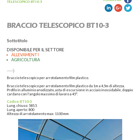
TELESCOPICO BT10-3
BRACCIO TELESCOPICO BT10-3
Sottotitolo
DISPONIBILE PER IL SETTORE
ALLEVAMENTI
AGRICOLTURA
Braccio telescopico per arrotolamento film plastico.
Braccio telescopico per arrotolamento film plastico da 1m a 4,5m di altezza.
Profilo in alluminio anodizzato, asta di escursione in acciaio inossidabile, doppio
cardano con l'angolo massimo di lavoro a 45°.
Codice: BT10-3
Lung. chiuso: 585.5
Lung. aperto: 800
Altezza di arrotolamento max: 1100 mm