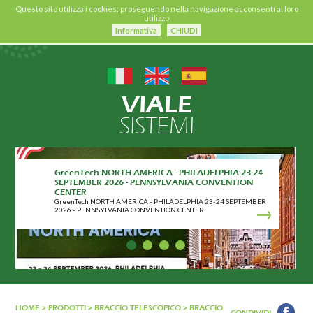
Questo sito utilizza i cookies: proseguendo nella navigazione acconsenti al loro
utilizzo
Informativa
CHIUDI
VIALE
SISTEMI
GreenTech NORTH AMERICA - PHILADELPHIA 23-24
SEPTEMBER 2026 - PENNSYLVANIA CONVENTION
CENTER
GreenTech NORTH AMERICA - PHILADELPHIA 23-24 SEPTEMBER
2026 - PENNSYLVANIA CONVENTION CENTER
HOME
>
PRODOTTI
>
BRACCIO TELESCOPICO
>
BRACCIO
CONDIVIDI