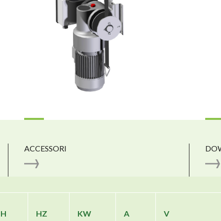
ACCESSORI
DO
PH
HZ
KW
A
V