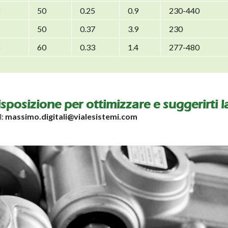
50
0.25
0.9
230-440
50
0.37
3.9
230
60
0.33
1.4
277-480
disposizione per ottimizzare e suggerirti 
l:
massimo.digitali@vialesistemi.com