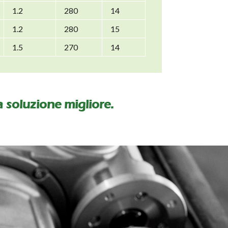
1.2
280
14
1.2
280
15
1.5
270
14
la soluzione migliore.