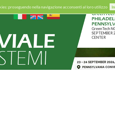
okies: proseguendo nella navigazione acconsenti al loro utilizzo
I
GreenTec
PHILADELP
PENNSYL
GreenTech N
VIALE
SEPTEMBER 
CENTER
ISTEMI