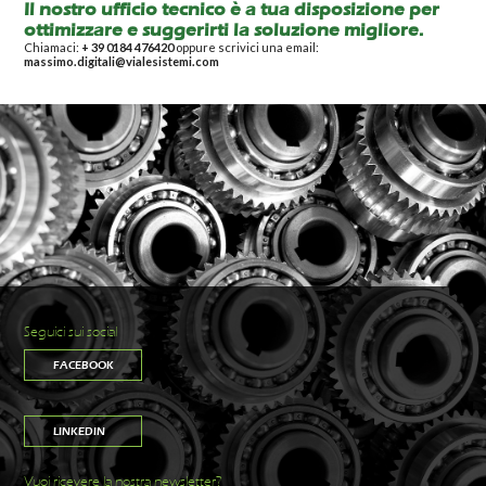
Il nostro ufficio tecnico è a tua disposizione per
ottimizzare e suggerirti la soluzione migliore.
Chiamaci:
+ 39 0184 476420
oppure scrivici una email:
massimo.digitali@vialesistemi.com
Seguici sui social
FACEBOOK
LINKEDIN
Vuoi ricevere la nostra newsletter?