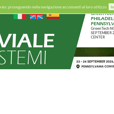
okies: proseguendo nella navigazione acconsenti al loro utilizzo
I
GreenTec
PHILADELP
PENNSYL
GreenTech N
VIALE
SEPTEMBER 
CENTER
ISTEMI