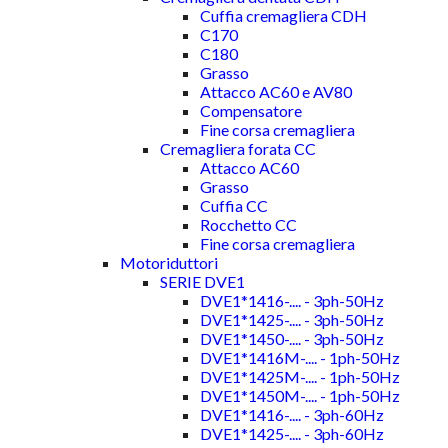
Cuffia cremagliera CDH
C170
C180
Grasso
Attacco AC60 e AV80
Compensatore
Fine corsa cremagliera
Cremagliera forata CC
Attacco AC60
Grasso
Cuffia CC
Rocchetto CC
Fine corsa cremagliera
Motoriduttori
SERIE DVE1
DVE1*1416-.... - 3ph-50Hz
DVE1*1425-.... - 3ph-50Hz
DVE1*1450-.... - 3ph-50Hz
DVE1*1416M-.... - 1ph-50Hz
DVE1*1425M-.... - 1ph-50Hz
DVE1*1450M-.... - 1ph-50Hz
DVE1*1416-.... - 3ph-60Hz
DVE1*1425-.... - 3ph-60Hz