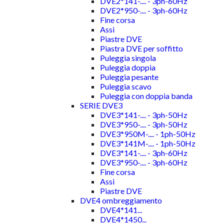
DVE2*141-.... - 3ph-60Hz
DVE2*950-.... - 3ph-60Hz
Fine corsa
Assi
Piastre DVE
Piastra DVE per soffitto
Puleggia singola
Puleggia doppia
Puleggia pesante
Puleggia scavo
Puleggia con doppia banda
SERIE DVE3
DVE3*141-.... - 3ph-50Hz
DVE3*950-.... - 3ph-50Hz
DVE3*950M-.... - 1ph-50Hz
DVE3*141M-.... - 1ph-50Hz
DVE3*141-.... - 3ph-60Hz
DVE3*950-.... - 3ph-60Hz
Fine corsa
Assi
Piastre DVE
DVE4 ombreggiamento
DVE4*141...
DVE4*1450...